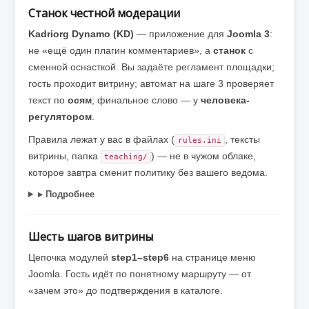
Станок честной модерации
Kadriorg Dynamo (KD)
— приложение для
Joomla 3
:
не «ещё один плагин комментариев», а
станок
с
сменной оснасткой. Вы задаёте регламент площадки;
гость проходит витрину; автомат на шаге 3 проверяет
текст по
осям
; финальное слово — у
человека-
регулятором
.
Правила лежат у вас в файлах (
, тексты
rules.ini
витрины, папка
) — не в чужом облаке,
teaching/
которое завтра сменит политику без вашего ведома.
▸ Подробнее
Шесть шагов витрины
Цепочка модулей
step1–step6
на странице меню
Joomla. Гость идёт по понятному маршруту — от
«зачем это» до подтверждения в каталоге.