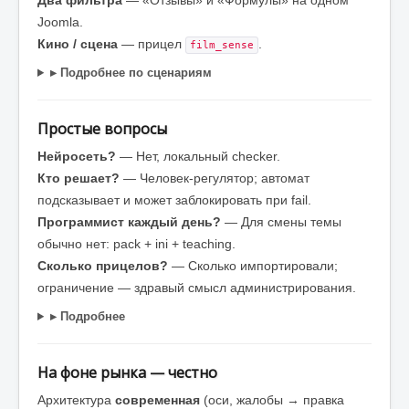
Два фильтра
— «Отзывы» и «Формулы» на одном
Joomla.
Кино / сцена
— прицел
.
film_sense
▸ Подробнее по сценариям
Простые вопросы
Нейросеть?
— Нет, локальный checker.
Кто решает?
— Человек-регулятор; автомат
подсказывает и может заблокировать при fail.
Программист каждый день?
— Для смены темы
обычно нет: pack + ini + teaching.
Сколько прицелов?
— Сколько импортировали;
ограничение — здравый смысл администрирования.
▸ Подробнее
На фоне рынка — честно
Архитектура
современная
(оси, жалобы → правка