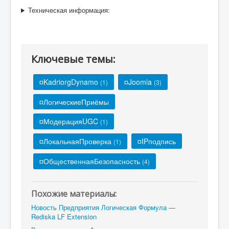
Техническая информация:
Ключевые темы:
¤KadriorgDynamo
¤Joomla
(1)
(3)
¤ЛогическиеПриёмы
¤МодерацияUGC
(1)
¤ЛокальнаяПроверка
¤IPподпись
(1)
¤ОбщественнаяБезопасность
(4)
Похожие материалы:
Новость Предприятия Логическая Формула —
Rediska LF Extension