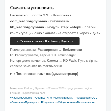
Скачать и установить
Бесплатно · Joomla 3.9+ · Компонент
com_kadriorgdynamo
· библиотека
lib_kadriorgdynamo
· модули
step1–step6
· плагин
конфигурации окно скачивание откроется через 7 дней
→ Скачать пакет Kadriorg Dynamo
После установки:
Расширения → Библиотеки
—
lib_kadriorgdynamo, версия 1.3.0-multi-target.
Импорт демо-прицелов:
Схемы → KD Pack
. Путь к zip на
сервере замените на фактический.
▸ Техническая памятка (администратор)
Материал: Kadriorg Dynamo · 02 июня 2026 · предприятие Logical
Formula · logicalformula.com
¤KadriorgDynamo
·
¤Joomla
·
¤ЛогическиеПриёмы
·
¤МодерацияUGC
·
¤ЛокальнаяПроверка
·
¤IPподпись
·
¤ОбщественнаяБезопасность