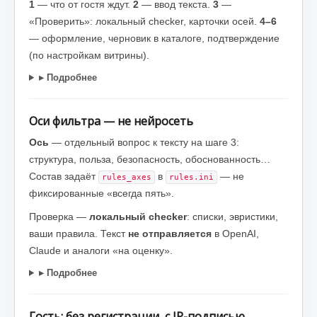
1
— что от гостя ждут.
2
— ввод текста.
3
—
«Проверить»: локальный checker, карточки осей.
4–6
— оформление, черновик в каталоге, подтверждение
(по настройкам витрины).
▸ Подробнее
Оси фильтра — не нейросеть
Ось
— отдельный вопрос к тексту на шаге 3:
структура, польза, безопасность, обоснованность…
Состав задаёт
в
— не
rules_axes
rules.ini
фиксированные «всегда пять».
Проверка —
локальный checker
: списки, эвристики,
ваши правила. Текст
не отправляется
в OpenAI,
Claude и аналоги «на оценку».
▸ Подробнее
Гость: без регистрации, с IP-подписью