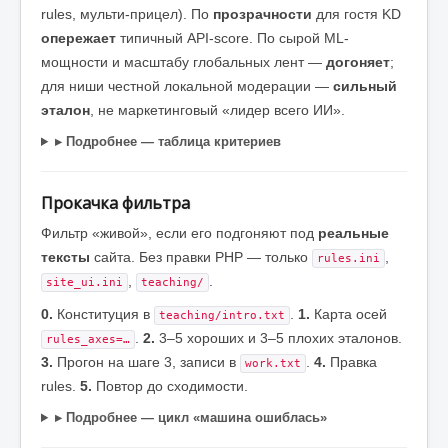
rules, мульти-прицел). По
прозрачности
для гостя KD
опережает
типичный API-score. По сырой ML-
мощности и масштабу глобальных лент —
догоняет
;
для ниши честной локальной модерации —
сильный
эталон
, не маркетинговый «лидер всего ИИ».
▸ Подробнее — таблица критериев
Прокачка фильтра
Фильтр «живой», если его подгоняют под
реальные
тексты
сайта. Без правки PHP — только
,
rules.ini
,
.
site_ui.ini
teaching/
0.
Конституция в
.
1.
Карта осей
teaching/intro.txt
.
2.
3–5 хороших и 3–5 плохих эталонов.
rules_axes=…
3.
Прогон на шаге 3, записи в
.
4.
Правка
work.txt
rules.
5.
Повтор до сходимости.
▸ Подробнее — цикл «машина ошиблась»