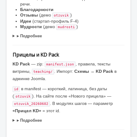
речи.
Благодарности
Отзывы
(демо
)
otzuvik
Идеи
(стартап-профиль F-4)
Мудрости
(демо
)
mudrosti
▸ Подробнее
Прицелы и KD Pack
KD Pack
— zip:
, правила, тексты
manifest.json
витрины,
. Импорт:
Схемы → KD Pack
в
teaching/
админке Joomla.
в manifest — короткий, латиница, без даты
id
(
). На сайте после «Нового прицела» —
otzuvik
. В модулях шагов — параметр
otzuvik_20260602
«Прицел KD»
= этот id.
▸ Подробнее