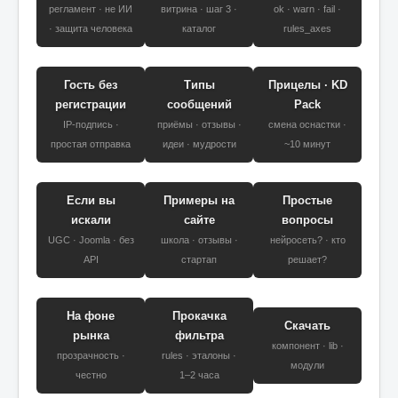
регламент · не ИИ
витрина · шаг 3 ·
ok · warn · fail ·
· защита человека
каталог
rules_axes
Гость без
Типы
Прицелы · KD
регистрации
сообщений
Pack
IP-подпись ·
приёмы · отзывы ·
смена оснастки ·
простая отправка
идеи · мудрости
~10 минут
Если вы
Примеры на
Простые
искали
сайте
вопросы
UGC · Joomla · без
школа · отзывы ·
нейросеть? · кто
API
стартап
решает?
На фоне
Прокачка
Скачать
рынка
фильтра
компонент · lib ·
прозрачность ·
rules · эталоны ·
модули
честно
1–2 часа