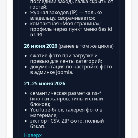
последний заход), галка скрыть от
гостей;
журнал заходов (IP) — только
владельцу, сворачивается;
компактная «Моя страница»;
профиль через пункт меню без id
в URL.
26 июня 2026
(ранее в том же цикле)
сжатие фото при загрузке и
превью для ленты категорий;
документация по настройке фото
в админке Joomla.
21–25 июня 2026
семантическая разметка ns-*
(кнопки жанров, типы и стили
блоков);
YouTube-блок, галерея фото в
материале;
экспорт CSV, ZIP фото, полный
бэкап.
Наверх