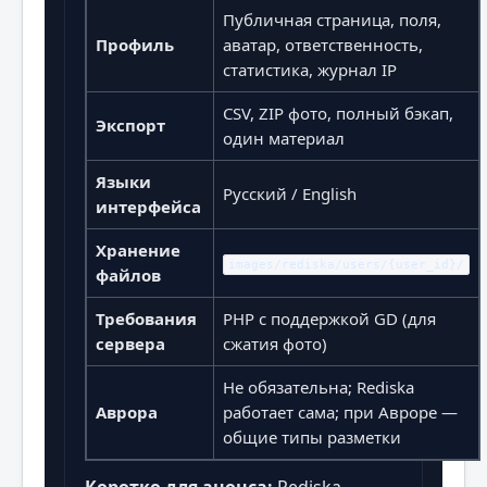
Публичная страница, поля,
Профиль
аватар, ответственность,
статистика, журнал IP
CSV, ZIP фото, полный бэкап,
Экспорт
один материал
Языки
Русский / English
интерфейса
Хранение
images/rediska/users/{user_id}/
файлов
Требования
PHP с поддержкой GD (для
сервера
сжатия фото)
Не обязательна; Rediska
Аврора
работает сама; при Авроре —
общие типы разметки