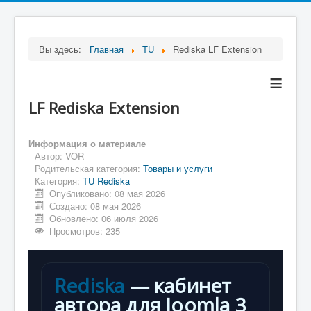
Вы здесь:
Главная
TU
Rediska LF Extension
≡
LF Rediska Extension
Информация о материале
Автор:
VOR
Родительская категория:
Товары и услуги
Категория:
TU Rediska
Опубликовано: 08 мая 2026
Создано: 08 мая 2026
Обновлено: 06 июля 2026
Просмотров: 235
Rediska
— кабинет
автора для Joomla 3