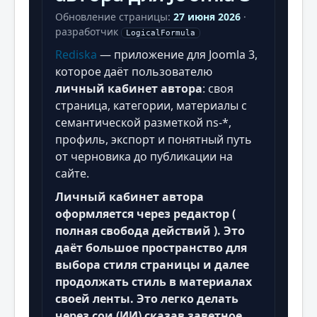
Обновление страницы:
27 июня 2026
·
разработчик
LogicalFormula
Rediska
— приложение для Joomla 3,
которое даёт пользователю
личный кабинет автора
: своя
страница, категории, материалы с
семантической разметкой ns-*,
профиль, экспорт и понятный путь
от черновика до публикации на
сайте.
Личный кабинет автора
оформляется через редактор (
полная свобода действий ). Это
даёт большое пространство для
выбора стиля страницы и далее
продолжать стиль в материалах
своей ленты. Это легко делать
через сои (ИИ) сказав заветное