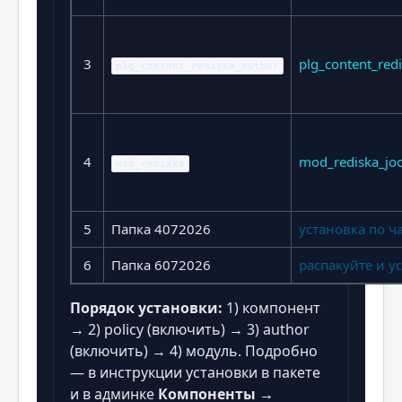
3
plg_content_red
plg_content_rediska_author
4
mod_rediska_jo
mod_rediska
5
Папка 4072026
установка по ч
6
Папка 6072026
распакуйте и у
Порядок установки:
1) компонент
→ 2) policy (включить) → 3) author
(включить) → 4) модуль. Подробно
— в инструкции установки в пакете
и в админке
Компоненты →