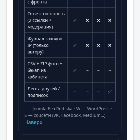
с фронта
Ответственность
(2 ссылки +
✅
❌
❌
❌
модерация)
Журнал заходов
IP (только
✅
❌
❌
❌
автору)
CSV + ZIP фото +
бэкап из
✅
~
~
~
кабинета
Лента друзей /
~
~
~
✅
подписок
J — Joomla без Rediska · W — WordPress ·
S — соцсети (VK, Facebook, Medium…)
Наверх