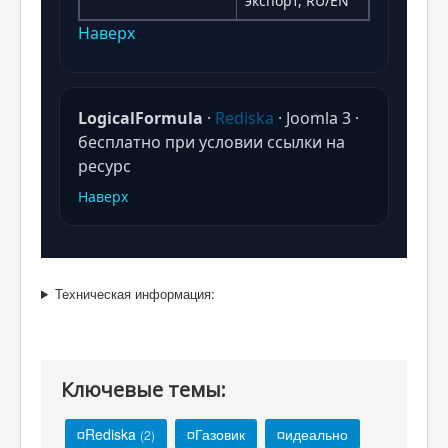
экспорт, RU/EN
Наверх
LogicalFormula
·
Rediska
· Joomla 3 ·
бесплатно при условии ссылки на
ресурс
Наверх
Техническая информация:
Ключевые темы:
¤Rediska
¤Газовик
¤идеально
(2)