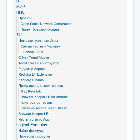
П
МИР
ППС
Проекты
Open Social Network Constructor
Проект браузер Кнопарь
TU
Интеллектуальные Игры
Самый честный Человек
Победа 2025
O Key Trend Master
Teest Classic конструктор
Редактор Аврора
Rediska LF Extension
Kadriorg Dinamo
Продукция для электроники
Gaz Keyslink
Browser Knopar LF for android
Конструктор тестов
Система тестов Teest Classic
Browser Knopar LF
Честь и статус App
Logical Formulas
Найти формулу
Проверка формулы