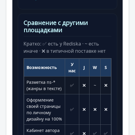
Сравнение с другими
площадками
Кратко: ✅ есть у Rediska · ~ есть
иначе · ❌ в типичной поставке нет
У
Возможность
J
W
S
нас
Разметка ns-*
✅
❌
~
❌
(жанры в тексте)
Оформление
своей страницы
✅
❌
❌
❌
по личному
дизайну на 100%
Кабинет автора
✅
❌
✅
✅