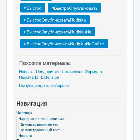
¤Быстро
¤БыстроОпубликовать
¤БыстроОпубликоватьRediska
¤БыстроОпубликоватьRediskaНа
¤БыстроОпубликоватьRediskaНаСайте
Похожие материалы:
Новость Предприятия Логическая Формула —
Rediska LF Extension
Выпуск редактора Аврора
Навигация
Человек
Народная тестовая система
Демонстрационный тест
Демонстрационный тест 3
Новости