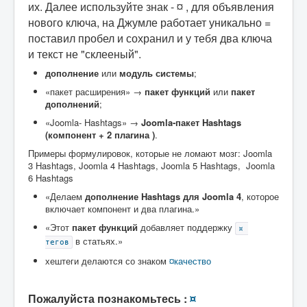
их. Далее используйте знак - ¤ , для объявления
нового ключа, на Джумле работает уникально =
поставил пробел и сохранил и у тебя два ключа
и текст не "склееный".
дополнение
или
модуль системы
;
«пакет расширения» →
пакет функций
или
пакет
дополнений
;
«Joomla‑ Hashtags» →
Joomla‑пакет Hashtags
(компонент + 2 плагина )
.
Примеры формулировок, которые не ломают мозг: Joomla
3 Hashtags, Joomla 4 Hashtags, Joomla 5 Hashtags, Joomla
6 Hashtags
«Делаем
дополнение Hashtags для Joomla 4
, которое
включает компонент и два плагина.»
«Этот
пакет функций
добавляет поддержку
¤ 
в статьях.»
тегов
хештеги делаются со знаком
¤качество
Пожалуйста познакомьтесь :
¤