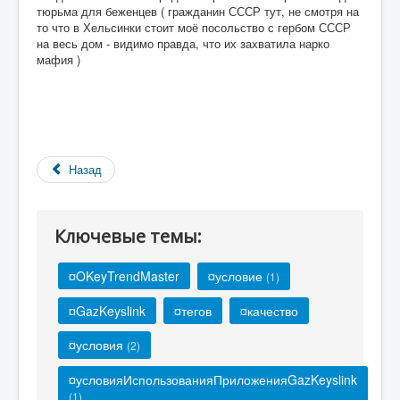
тюрьма для беженцев ( гражданин СССР тут, не смотря на
то что в Хельсинки стоит моё посольство с гербом СССР
на весь дом - видимо правда, что их захватила нарко
мафия )
Назад
Ключевые темы:
¤OKeyTrendMaster
¤условие
(1)
¤GazKeyslink
¤тегов
¤качество
¤условия
(2)
¤условияИспользованияПриложенияGazKeyslink
(1)