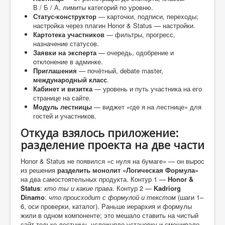
В / Б / А, лимиты категорий по уровню.
Статус-конструктор
— карточки, подписи, переходы;
настройка через плагин Honor & Status — настройки.
Картотека участников
— фильтры, прогресс,
назначение статусов.
Заявки на эксперта
— очередь, одобрение и
отклонение в админке.
Приглашения
— почётный, debate master,
международный класс
.
Кабинет и визитка
— уровень и путь участника на его
странице на сайте.
Модуль лестницы
— виджет «где я на лестнице» для
гостей и участников.
Откуда взялось приложение:
разделение проекта на две части
Honor & Status не появился «с нуля на бумаге» — он вырос
из решения
разделить монолит «Логическая Формула»
на два самостоятельных продукта. Контур 1 —
Honor &
Status
:
кто ты и какие права
. Контур 2 —
Kadriorg
Dinamo
:
что происходит с формулой и текстом
(шаги 1–
6, оси проверки, каталог). Раньше иерархия и формулы
жили в одном компоненте; это мешало ставить на чистый
сайт только лестницу, усложняло установку и смешивало