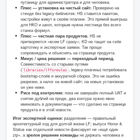
путаницу для администратора и для человека.
Плюс — установка на чистый сайт.
Проверено на
стенде без legacy-библиотек: HS ставится пакетом,
настройки живут в своём плагине. Это прямой выигрыш
для НКО и школ, которым нужна лестница без всего
станка формул.
Плюс — честная пара продуктов.
HS не
притворяется «всем LF сразу»; KD не тащит на себе
картотеку и экспертные заявки. Так проще
сопровождать и объяснять на странице продукта.
Минус / цена решения — переходный период.
Совместимость со старыми путями
(
, legacy-плагины) потребовала
libraries/lfformulas
bootstrap-слоёв и аккуратной сборки. Это не ошибка
разрезки, а налог на живой сайт; на новых установках
он уже ниже.
Риск под контролем:
пока не завершён полный UAT и
снятие дублей на проде, два контура нужно явно
именовать в документации — что сделано на странице
продукта и в этой новости.
Итог экспертной оценки:
разделение — правильный
архитектурный ход для долгой жизни LF; выпуск Honor &
Status как отдельной новости фиксирует не «ещё один
zip», а
зрелое решение команды
не держать человека и