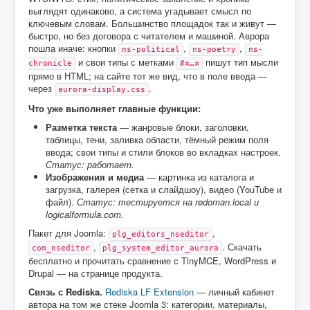
выглядят одинаково, а система угадывает смысл по
ключевым словам. Большинство площадок так и живут —
быстро, но без договора с читателем и машиной. Аврора
пошла иначе: кнопки
,
,
ns-political
ns-poetry
ns-
и свои типы с метками
пишут тип мысли
chronicle
#¤…¤
прямо в HTML; на сайте тот же вид, что в поле ввода —
через
.
aurora-display.css
Что уже выполняет главные функции:
Разметка текста
— жанровые блоки, заголовки,
таблицы, тени, заливка области, тёмный режим поля
ввода; свои типы и стили блоков во вкладках настроек.
Статус: работает.
Изображения и медиа
— картинка из каталога и
загрузка, галерея (сетка и слайдшоу), видео (YouTube и
файл).
Статус: тестируется на redoman.local и
logicalformula.com.
Пакет для Joomla:
,
plg_editors_nseditor
,
. Скачать
com_nseditor
plg_system_editor_aurora
бесплатно и прочитать сравнение с TinyMCE, WordPress и
Drupal — на странице продукта.
Связь с Rediska.
Rediska LF Extension
— личный кабинет
автора на том же стеке Joomla 3: категории, материалы,