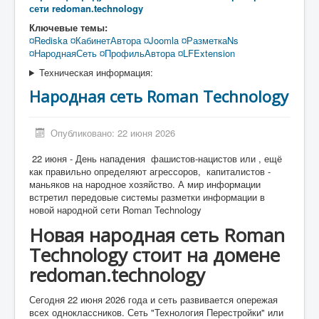
сети redoman.technology
Ключевые темы:
¤Rediska
¤КабинетАвтора
¤Joomla
¤РазметкаNs
¤НароднаяСеть
¤ПрофильАвтора
¤LFExtension
Техническая информация:
Народная сеть Roman Technology
Опубликовано: 22 июня 2026
22 июня - День нападения фашистов-нацистов или , ещё
как правильно определяют агрессоров, капиталистов -
маньяков на народное хозяйство. А мир информации
встретил передовые системы разметки информации в
новой народной сети Roman Technology
Новая народная сеть Roman
Technology стоит на домене
redoman.technology
Сегодня 22 июня 2026 года и сеть развивается опережая
всех одноклассников. Сеть "Технология Перестройки" или