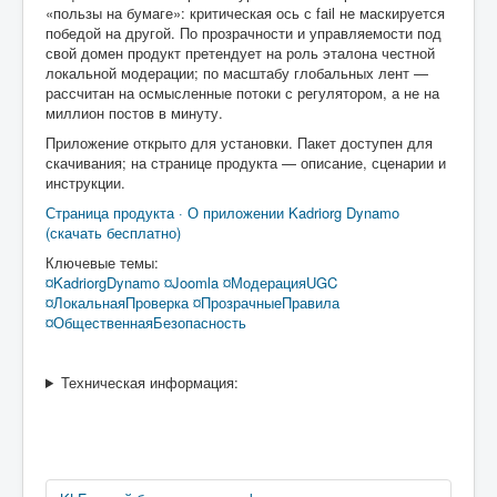
«пользы на бумаге»: критическая ось с
fail
не маскируется
победой на другой. По прозрачности и управляемости под
свой домен продукт претендует на роль
эталона честной
локальной модерации
; по масштабу глобальных лент —
рассчитан на осмысленные потоки с регулятором, а не на
миллион постов в минуту.
Приложение
открыто для установки
. Пакет доступен для
скачивания; на странице продукта — описание, сценарии и
инструкции.
Страница продукта · О приложении Kadriorg Dynamo
(скачать бесплатно)
Ключевые темы:
¤KadriorgDynamo
¤Joomla
¤МодерацияUGC
¤ЛокальнаяПроверка
¤ПрозрачныеПравила
¤ОбщественнаяБезопасность
Техническая информация: