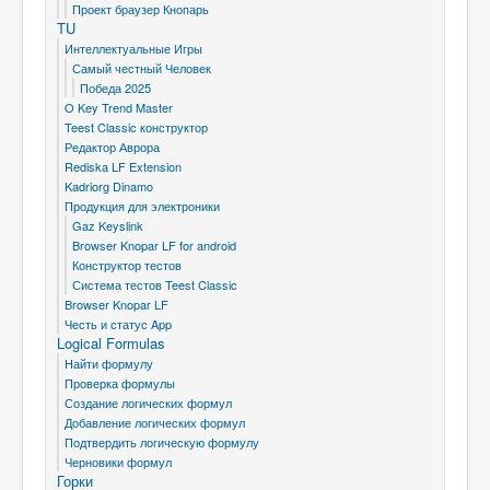
Проект браузер Кнопарь
TU
Интеллектуальные Игры
Самый честный Человек
Победа 2025
O Key Trend Master
Teest Classic конструктор
Редактор Аврора
Rediska LF Extension
Kadriorg Dinamo
Продукция для электроники
Gaz Keyslink
Browser Knopar LF for android
Конструктор тестов
Система тестов Teest Classic
Browser Knopar LF
Честь и статус App
Logical Formulas
Найти формулу
Проверка формулы
Создание логических формул
Добавление логических формул
Подтвердить логическую формулу
Черновики формул
Горки