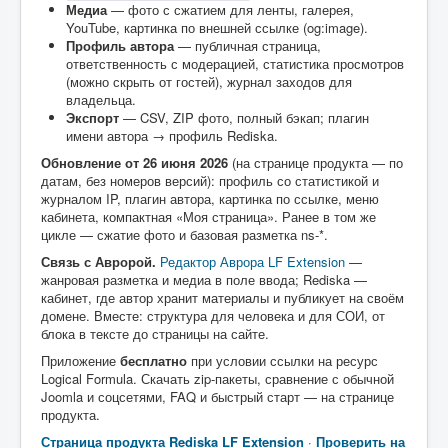
Медиа
— фото с сжатием для ленты, галерея,
YouTube, картинка по внешней ссылке (og:image).
Профиль автора
— публичная страница,
ответственность с модерацией, статистика просмотров
(можно скрыть от гостей), журнал заходов для
владельца.
Экспорт
— CSV, ZIP фото, полный бэкап; плагин
имени автора → профиль Rediska.
Обновление от 26 июня 2026
(на странице продукта — по
датам, без номеров версий): профиль со статистикой и
журналом IP, плагин автора, картинка по ссылке, меню
кабинета, компактная «Моя страница». Ранее в том же
цикле — сжатие фото и базовая разметка ns-*.
Связь с Авророй.
Редактор Аврора LF Extension
—
жанровая разметка и медиа в поле ввода; Rediska —
кабинет, где автор хранит материалы и публикует на своём
домене. Вместе: структура для человека и для СОИ, от
блока в тексте до страницы на сайте.
Приложение
бесплатно
при условии ссылки на ресурс
Logical Formula. Скачать zip-пакеты, сравнение с обычной
Joomla и соцсетями, FAQ и быстрый старт — на странице
продукта.
Страница продукта Rediska LF Extension
·
Проверить на