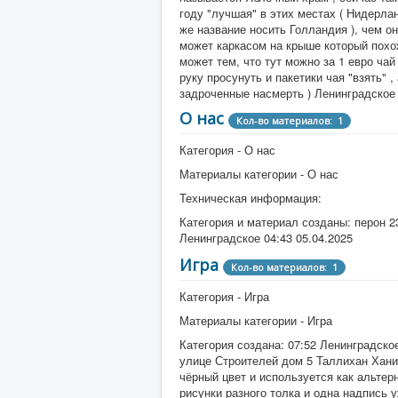
году "лучшая" в этих местах ( Нидерлан
же название носить Голландия ), чем о
может каркасом на крыше который похож
может тем, что тут можно за 1 евро чай 
руку просунуть и пакетики чая "взять" 
задроченные насмерть ) Ленинградское 
О нас
Кол-во материалов: 1
Категория - О нас
Материалы категории - О нас
Техническая информация:
Категория и материал созданы: перон 2
Ленинградское 04:43 05.04.2025
Игра
База ( сайт )
Кол-во материалов: 1
Кол-во материалов
Категория - Игра
Категория - База ( сайт )
Материалы категории - Игра
Категория материалов - База ( сайт 
Категория создана: 07:52 Ленинградско
Категория создана: 15:52 Ленинград
улице Строителей дом 5 Таллихан Хани
библиотеки Белый шарик у памятник
чёрный цвет и используется как альтер
к всеобщему благу через постоянное
рисунки разного толка и одна надпись
"захвачено" странным сообществом 