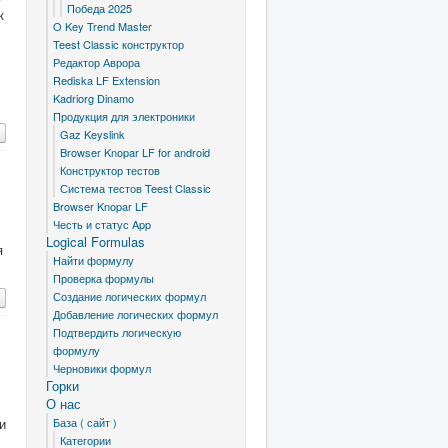
Победа 2025
к
O Key Trend Master
Teest Classic конструктор
Редактор Аврора
Rediska LF Extension
Kadriorg Dinamo
Продукция для электроники
Gaz Keyslink
Browser Knopar LF for android
Конструктор тестов
Система тестов Teest Classic
Browser Knopar LF
Честь и статус App
Logical Formulas
я
Найти формулу
Проверка формулы
Создание логических формул
Добавление логических формул
Подтвердить логическую
формулу
Черновики формул
Горки
О нас
я
и
База ( сайт )
Категории