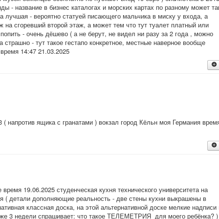
ды - название в бизнес каталогах и морских картах по разному может та
на лучшая - вероятно статуей писающего мальчика в миску у входа, а
 на сгоревший второй этаж, а может тем что тут туалет платный или
попить - очень дёшево ( а не берут, не видел ни разу за 2 года , можно
, а страшно - тут такое гестапо конкретное, местные наверное вообще
время 14:47 21.03.2025
3 ( напротив ящика с гранатами ) вокзал город Кёльн моя Германия врем
: 1
)
е время 19.06.2025 студенческая кухня технического университета на
ское время 17.06.2025 студия - зал философии Академической
я ( детали дополняющие реальность - две стены кухни выкрашены в
а невидимки В.И. Ленин ( деревенский преподаватель который стремилс
нативная классная доска, на этой альтернативной доске мелкие надписи 
 самообучение ) и здания Министерства дружбы ( в данное время
 уже 3 недели спрашивает: что такое ТЕЛЕМЕТРИЯ для моего ребёнка? )
именуемым как "министерство иностранных дел" у дома