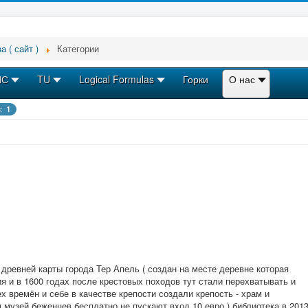
а ( сайт )
Категории
ПС
TU
Logical Formulas
Горки
О нас
: 1
 древней карты города Тер Апель ( создан на месте деревне которая
 и в 1600 годах после крестовых походов тут стали перехватывать и
х времён и себе в качестве крепости создали крепость - храм и
 музей беженцев бесплатно не пускают вход 10 евро ) библиотека в 201