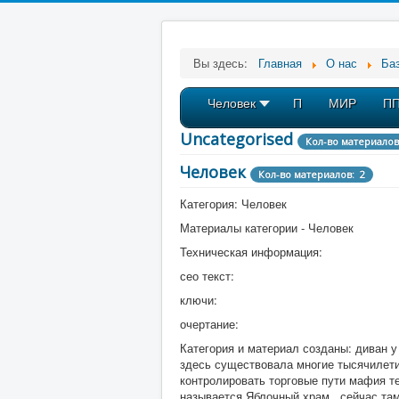
Вы здесь:
Главная
О нас
Баз
Человек
П
МИР
П
Uncategorised
Кол-во материалов
Человек
Кол-во материалов: 2
Категория: Человек
Материалы категории - Человек
Техническая информация:
сео текст:
ключи:
очертание:
Категория и материал созданы: диван у
здесь существовала многие тысячилетия
контролировать торговые пути мафия те
называется Яблочный храм , сейчас там