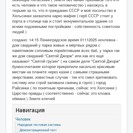
есть человек и что такое человечество ) нахожусь в
тюрьме за то, что я гражданин СССР и моё посольство в
Хельсинки захватила нарко мафия ( герб СССР стоит у
порта в столице как и стоит монументальное здание со
всеми подземными постройками - собственность советских
людей )
создано: 14:15 Ленинградское время 01112025 ночлежка -
дом свиданий у парка живых и мёртвых рядом с
памятником сопливым поработившим всех баб, у парка так
же дом свиданий "Святой Джорж" или как его ещё
называют "Святой грузин" ( на самом деле "Святой Джорж"
буквосочетание которое прикрепили насильно красивым
местам на планете через казни с самыми страшными
зверствами, известные случае - тек кто смел критиковать
систему или строй заливали свинец в горло ) город
Райсинки ( по понятным причинам, сейчас это Хелсинки )
Царство правды ( соответственно - сейчас это клоака
обмана ) Земля ключей
Навигация
Человек
Народная тестовая система
Демонстрационный тест