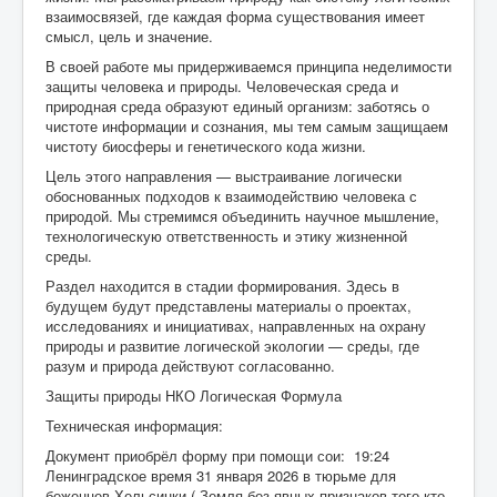
взаимосвязей, где каждая форма существования имеет
смысл, цель и значение.
В своей работе мы придерживаемся принципа неделимости
защиты человека и природы. Человеческая среда и
природная среда образуют единый организм: заботясь о
чистоте информации и сознания, мы тем самым защищаем
чистоту биосферы и генетического кода жизни.
Цель этого направления — выстраивание логически
обоснованных подходов к взаимодействию человека с
природой. Мы стремимся объединить научное мышление,
технологическую ответственность и этику жизненной
среды.
Раздел находится в стадии формирования. Здесь в
будущем будут представлены материалы о проектах,
исследованиях и инициативах, направленных на охрану
природы и развитие логической экологии — среды, где
разум и природа действуют согласованно.
Защиты природы НКО Логическая Формула
Техническая информация:
Документ приобрёл форму при помощи сои: 19:24
Ленинградское время 31 января 2026 в тюрьме для
беженцев Хельсинки ( Земля без явных признаков того кто