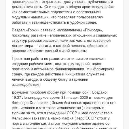
проектирования: открытость, доступность, публичность и
демократичность. Они входят в общую архитектуру сайта
как самостоятельные подсистемы с собственными
модулями навигации, что позволяет пользователям
работать и взаимодействовать в удобной среде.
Раздел «Горки» связан с направлением «Природа»,
поскольку развитие человеческих отношений и социальных
структур рассматривается нами как часть естественной
логики мира — логики, в которой человек, общество и
природа образуют единый живой организм.
Проектная работа по развитию этих систем включает
создание рабочих мест, подготовку заданий, поиск
партнёров и источников финансирования. Мы формируем
среду, где каждое действие и инициатива служат не
личной выгоде, а общему благу и гармонии
взаимодействия.
Документ приобрёл форму при помощи сои : Создано:
19:37 Ленинградское время 31 января 2026 в тюрьме для
беженцев Хельсинки ( Земля без явных признаков того кто
есть человек и что такое человечество ) нахожусь в
тюрьме за то, что я гражданин СССР и моё посольство в
Хельсинки захватила нарко мафия ( герб СССР стоит у
порта в столице как и стоит монументальное здание со
всеми подземными постройками - собственность советских