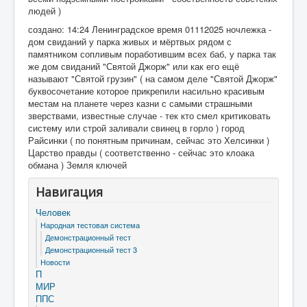
людей )
создано: 14:24 Ленинградское время 01112025 ночлежка -
дом свиданий у парка живых и мёртвых рядом с
памятником сопливым поработившим всех баб, у парка так
же дом свиданий "Святой Джорж" или как его ещё
называют "Святой грузин" ( на самом деле "Святой Джорж"
буквосочетание которое прикрепили насильно красивым
местам на планете через казни с самыми страшными
зверствами, известные случае - тек кто смел критиковать
систему или строй заливали свинец в горло ) город
Райсинки ( по понятным причинам, сейчас это Хелсинки )
Царство правды ( соответственно - сейчас это клоака
обмана ) Земля ключей
Навигация
Человек
Народная тестовая система
Демонстрационный тест
Демонстрационный тест 3
Новости
П
МИР
ППС