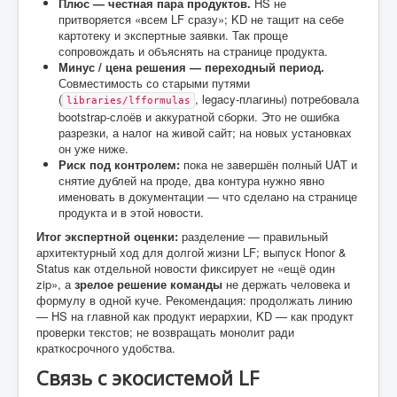
Плюс — честная пара продуктов.
HS не
притворяется «всем LF сразу»; KD не тащит на себе
картотеку и экспертные заявки. Так проще
сопровождать и объяснять на странице продукта.
Минус / цена решения — переходный период.
Совместимость со старыми путями
(
, legacy-плагины) потребовала
libraries/lfformulas
bootstrap-слоёв и аккуратной сборки. Это не ошибка
разрезки, а налог на живой сайт; на новых установках
он уже ниже.
Риск под контролем:
пока не завершён полный UAT и
снятие дублей на проде, два контура нужно явно
именовать в документации — что сделано на странице
продукта и в этой новости.
Итог экспертной оценки:
разделение — правильный
архитектурный ход для долгой жизни LF; выпуск Honor &
Status как отдельной новости фиксирует не «ещё один
zip», а
зрелое решение команды
не держать человека и
формулу в одной куче. Рекомендация: продолжать линию
— HS на главной как продукт иерархии, KD — как продукт
проверки текстов; не возвращать монолит ради
краткосрочного удобства.
Связь с экосистемой LF