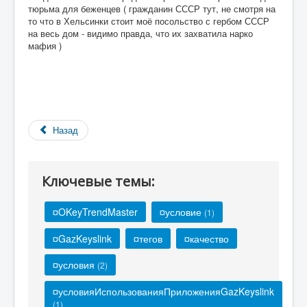
тюрьма для беженцев ( гражданин СССР тут, не смотря на
то что в Хельсинки стоит моё посольство с гербом СССР
на весь дом - видимо правда, что их захватила нарко
мафия )
Назад
Ключевые темы:
¤OKeyTrendMaster
¤условие
(1)
¤GazKeyslink
¤тегов
¤качество
¤условия
(2)
¤условияИспользованияПриложенияGazKeyslink
(1)