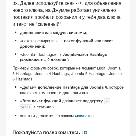
их. Далее используйте знак - ¤ , для объявления
нового ключа, на Джумле работает уникально =
поставил пробел и сохранил и у тебя два ключа
и текст не "склееный".
дополнение
или
модуль системы
;
«пакет расширения» →
пакет функций
или
пакет
дополнений
;
«Joomla‑ Hashtags» →
Joomla‑пакет Hashtags
(компонент + 2 плагина )
.
Примеры формулировок, которые не ломают мозг: Joomla
3 Hashtags, Joomla 4 Hashtags, Joomla 5 Hashtags, Joomla
6 Hashtags
«Делаем
дополнение Hashtags для Joomla 4
, которое
включает компонент и два плагина.»
«Этот
пакет функций
добавляет поддержку
¤ 
в статьях.»
тегов
хештеги делаются со знаком
¤качество
Пожалуйста познакомьтесь :
¤