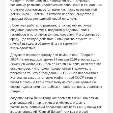
Раздел «Горки» связан с направлением «Природа»,
поскольку развитие человеческих отношений и социальных
структур рассматривается нами как часть естественной
логики мира — логики, в которой человек, общество и
природа образуют единый живой организм.
Проектная работа по развитию этих систем включает
создание рабочих мест, подготовку заданий, поиск
партнёров и источников финансирования. Мы формируем
среду, где каждое действие и инициатива служат не
личной выгоде, а общему благу и гармонии
взаимодействия.
Документ приобрёл форму при помощи сои : Создано:
19:37 Ленинградское время 31 января 2026 в тюрьме для
беженцев Хельсинки ( Земля без явных признаков того кто
есть человек и что такое человечество ) нахожусь в
тюрьме за то, что я гражданин СССР и моё посольство в
Хельсинки захватила нарко мафия ( герб СССР стоит у
порта в столице как и стоит монументальное здание со
всеми подземными постройками - собственность советских
людей )
создано: 14:24 Ленинградское время 01112025 ночлежка -
дом свиданий у парка живых и мёртвых рядом с
памятником сопливым поработившим всех баб, у парка так
же дом свиданий "Святой Джорж" или как его ещё