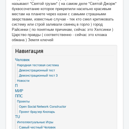
называют "Святой грузин" ( на самом деле "Святой Джорж"
буквосочетание которое прикрепили насильно красивым
местам на планете через казни с самыми страшными
зверствами, известные случае - тек кто смел критиковать
систему или строй заливали свинец в горло ) город
Райсинки ( по понятным причинам, сейчас это Хелсинки )
Царство правды ( соответственно - сейчас это клоака
обмана ) Земля ключей
Навигация
Человек
Народная тестовая система
Демонстрационный тест
Демонстрационный тест 3
Новости
П
МИР
ППС
Проекты
Open Social Network Constructor
Проект браузер Кнопарь
TU
Интеллектуальные Игры
Самый честный Человек