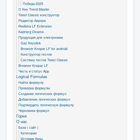
Победа 2025
O Key Trend Master
Teest Classic конструктор
Редактор Аврора
Rediska LF Extension
Kadriorg Dinamo
Продукция для электроники
Gaz Keyslink
Browser Knopar LF for android
Конструктор тестов
Система тестов Teest Classic
Browser Knopar LF
Честь и статус App
Logical Formulas
Найти формулу
Проверка формулы
Создание логических формул
Добавление логических формул
Подтвердить логическую формулу
Черновики формул
Горки
О нас
База ( сайт )
Категории
История базы