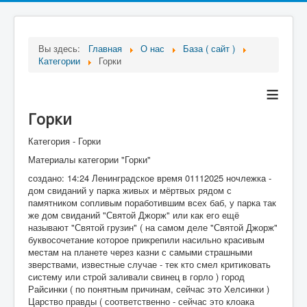
Вы здесь:
Главная
О нас
База ( сайт )
Категории
Горки
≡
Горки
Категория - Горки
Материалы категории "Горки"
создано: 14:24 Ленинградское время 01112025 ночлежка -
дом свиданий у парка живых и мёртвых рядом с
памятником сопливым поработившим всех баб, у парка так
же дом свиданий "Святой Джорж" или как его ещё
называют "Святой грузин" ( на самом деле "Святой Джорж"
буквосочетание которое прикрепили насильно красивым
местам на планете через казни с самыми страшными
зверствами, известные случае - тек кто смел критиковать
систему или строй заливали свинец в горло ) город
Райсинки ( по понятным причинам, сейчас это Хелсинки )
Царство правды ( соответственно - сейчас это клоака