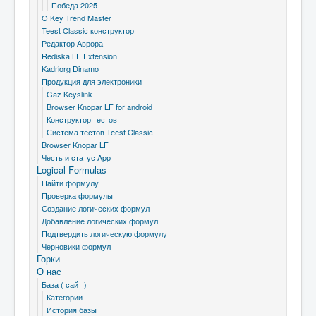
Победа 2025
O Key Trend Master
Teest Classic конструктор
Редактор Аврора
Rediska LF Extension
Kadriorg Dinamo
Продукция для электроники
Gaz Keyslink
Browser Knopar LF for android
Конструктор тестов
Система тестов Teest Classic
Browser Knopar LF
Честь и статус App
Logical Formulas
Найти формулу
Проверка формулы
Создание логических формул
Добавление логических формул
Подтвердить логическую формулу
Черновики формул
Горки
О нас
База ( сайт )
Категории
История базы