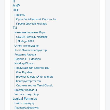
П
МИР
ППС
Проекты
Open Social Network Constructor
Проект браузер Кнопарь
TU
Интеллектуальные Игры
Самый честный Человек
Победа 2025
O Key Trend Master
Teest Classic конструктор
Редактор Аврора
Rediska LF Extension
Kadriorg Dinamo
Продукция для электроники
Gaz Keyslink
Browser Knopar LF for android
Конструктор тестов
Система тестов Teest Classic
Browser Knopar LF
Честь и статус App
Logical Formulas
Найти формулу
Проверка формулы