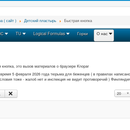
а ( сайт )
Детский пластырь
Быстрая кнопка
ПС
TU
Logical Formulas
Горки
О нас
я кнопка, это вызов материалов о браузере Knopar
 время 5 февраля 2026 года тюрьма для беженцев ( в правилах написан
условия тоже - жалоб нет и инспекция не видит противоречий ) Финлянди
Кол-во с
20