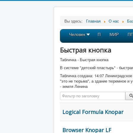
Вы здесь:
Главная
О нас
Баз
Человек
П
МИР
П
Быстрая кнопка
Табличка - Быстрая кнопка
В системе "детский пластырь" - быстра
Табличка создана: 14:07 Ленинградское
"это не тюрьма", а здание тюремное и 
- земля Ленина
Фильтр по заголовку
Logical Formula Knopar
Browser Knopar LF