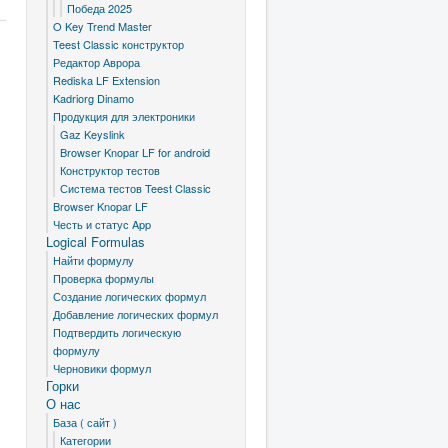
Победа 2025
O Key Trend Master
Teest Classic конструктор
Редактор Аврора
Rediska LF Extension
Kadriorg Dinamo
Продукция для электроники
Gaz Keyslink
Browser Knopar LF for android
Конструктор тестов
Система тестов Teest Classic
Browser Knopar LF
Честь и статус App
Logical Formulas
Найти формулу
Проверка формулы
Создание логических формул
Добавление логических формул
Подтвердить логическую
формулу
Черновики формул
Горки
О нас
База ( сайт )
Категории