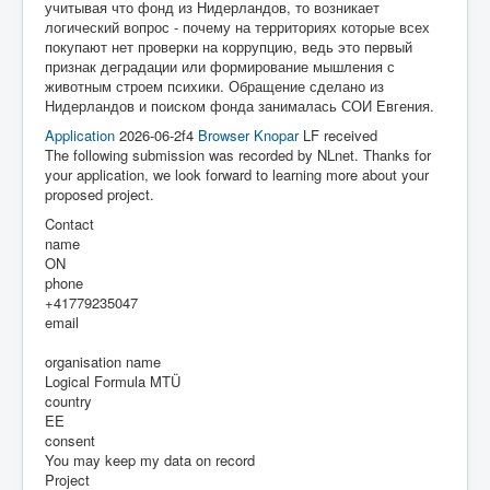
учитывая что фонд из Нидерландов, то возникает
логический вопрос - почему на территориях которые всех
покупают нет проверки на коррупцию, ведь это первый
признак деградации или формирование мышления с
животным строем психики. Обращение сделано из
Нидерландов и поиском фонда занималась СОИ Евгения.
Application
2026-06-2f4
Browser
Knopar
LF received
The following submission was recorded by NLnet. Thanks for
your application, we look forward to learning more about your
proposed project.
Contact
name
ON
phone
+41779235047
email
organisation name
Logical Formula MTÜ
country
EE
consent
You may keep my data on record
Project