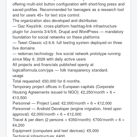
offering multi-slot button configuration with short/long press and
saved profiles. Recommended for teenagers as a research tool
and for users 45+ for text size control.
The organization also developed and distributes:
— Gaz Keyslink: cross-platform hashtag-link infrastructure
plugin for Joomla 3/4/5/6, Drupal and WordPress — mandatory
foundation for social networks on these platforms
— Teest Classic v2.6.6: full testing system deployed on three
live domains
— redoman.technology: live social network prototype running
since May 9, 2026 with daily active users
All projects and financials published openly at
logicalformula.com/pps — folk transparency standard.
usage
Total requested: €50,000 for 6 months.
Temporary project offices in European capitals (Corporate
Housing Agreements issued to NGO): €2,250/month × 6 =
€13,500
Personnel — Project Lead: €2,000/month × 6 = €12,000
Personnel — Android Developer (engine migration, hired upon
approval): €2,000/month × 6 = €12,000
Travel & per diem (2 persons × €350/month): €700/month × 6 =
€4,200
Equipment (computers and test devices): €5,000
Technical infrastructure: €400