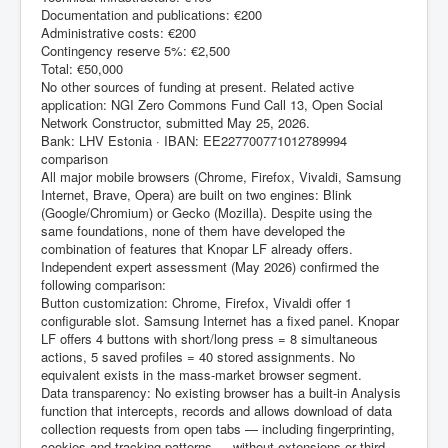
Documentation and publications: €200
Administrative costs: €200
Contingency reserve 5%: €2,500
Total: €50,000
No other sources of funding at present. Related active
application: NGI Zero Commons Fund Call 13, Open Social
Network Constructor, submitted May 25, 2026.
Bank: LHV Estonia · IBAN: EE227700771012789994
comparison
All major mobile browsers (Chrome, Firefox, Vivaldi, Samsung
Internet, Brave, Opera) are built on two engines: Blink
(Google/Chromium) or Gecko (Mozilla). Despite using the
same foundations, none of them have developed the
combination of features that Knopar LF already offers.
Independent expert assessment (May 2026) confirmed the
following comparison:
Button customization: Chrome, Firefox, Vivaldi offer 1
configurable slot. Samsung Internet has a fixed panel. Knopar
LF offers 4 buttons with short/long press = 8 simultaneous
actions, 5 saved profiles = 40 stored assignments. No
equivalent exists in the mass-market browser segment.
Data transparency: No existing browser has a built-in Analysis
function that intercepts, records and allows download of data
collection requests from open tabs — including fingerprinting,
cookies and tracking patterns — without extensions or third-