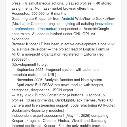
press = 8 simultaneous actions, 5 saved profiles = 40 stored
assignments. No mass-market browser offers this.
Requested: €50,000 for 6 months.
Goal: migrate Knopar LF from
Android
WebView to GeckoView
(Mozilla) or Chromium engine — giving all existing
innovations
a
professional
infrastructure
independent of Android/Google
constraints. All code published under GNU GPL v3.
experience
Browser Knopar LF has been in active development since 2023
by a single developer — the project lead of Logical Formula
MTÜ, a non-profit organization registered in Estonia (reg.
80653354).
¤DevelopmentHistory:
— September 2025: Fragment system with automatic
metadata (date, time, URL)
— November 2025: Analysis function and Note system
— April 2026: Full RSS/Atom news module with scopes,
categories, diagnostics, JSON export
— May 2026: Button Constructor (4 buttons, 8 actions, 5
profiles, 40 assignments), Dark/Light/Black themes, WebRTC
camera and live streaming support, code refactoring (UrlRouter,
BookmarksRepository modules)
Independent expert assessment (May 11, 2026) comparing
Knopar LF against Chrome, Firefox, Vivaldi and Samsung
Internet confirmed: Knopar LF is the only mobile browser