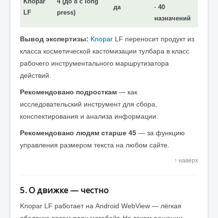
Knopar
4 (до 8 с long
да
· 40
LF
press)
назначений
Вывод экспертизы:
Knopar
LF переносит продукт из
класса косметической кастомизации тулбара в класс
рабочего инструментального маршрутизатора
действий.
Рекомендовано подросткам
— как
исследовательский инструмент для сбора,
конспектирования и анализа информации.
Рекомендовано людям старше 45
— за функцию
управления размером текста на любом сайте.
↑ наверх
5. О движке — честно
Knopar LF работает на Android WebView — лёгкая