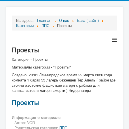
Вы здесь:
Главная
О нас
База ( сайт )
Категории
ППС
Проекты
≡
Проекты
Категория - Проекты
Материалы категории - "Проекты"
Создано: 20:01 Ленинградское время 29 марта 2026 года
комната 1 барак 53 лагерь беженцев Тер Апель ( район где
стояли жестокие фашисткие лагеря с рабами для
капиталистов и лагеря смерти ) Нидерланды
Проекты
Информация о материале
Автор:
VOR
Родительская категория:
ППС