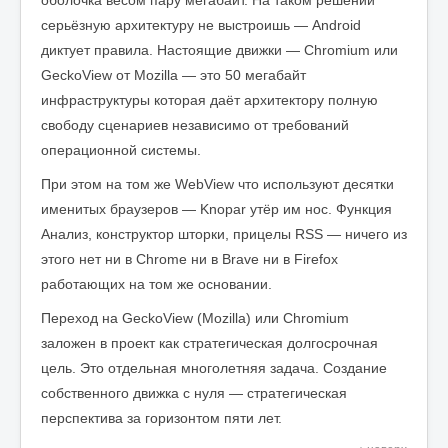
оболочка весом пару мегабайт. На таком решении
серьёзную архитектуру не выстроишь — Android
диктует правила. Настоящие движки — Chromium или
GeckoView от Mozilla — это 50 мегабайт
инфраструктуры которая даёт архитектору полную
свободу сценариев независимо от требований
операционной системы.
При этом на том же WebView что используют десятки
именитых браузеров — Knopar утёр им нос. Функция
Анализ, конструктор шторки, прицелы RSS — ничего из
этого нет ни в Chrome ни в Brave ни в Firefox
работающих на том же основании.
Переход на GeckoView (Mozilla) или Chromium
заложен в проект как стратегическая долгосрочная
цель. Это отдельная многолетняя задача. Создание
собственного движка с нуля — стратегическая
перспектива за горизонтом пяти лет.