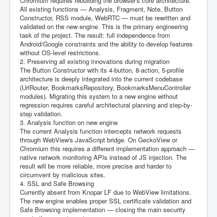
Chromium requires rebuilding the browser's core architecture.
All existing functions — Analysis, Fragment, Note, Button
Constructor, RSS module, WebRTC — must be rewritten and
validated on the new engine. This is the primary engineering
task of the project. The result: full independence from
Android/Google constraints and the ability to develop features
without OS-level restrictions.
2. Preserving all existing innovations during migration
The Button Constructor with its 4-button, 8-action, 5-profile
architecture is deeply integrated into the current codebase
(UrlRouter, BookmarksRepository, BookmarksMenuController
modules). Migrating this system to a new engine without
regression requires careful architectural planning and step-by-
step validation.
3. Analysis function on new engine
The current Analysis function intercepts network requests
through WebView's JavaScript bridge. On GeckoView or
Chromium this requires a different implementation approach —
native network monitoring APIs instead of JS injection. The
result will be more reliable, more precise and harder to
circumvent by malicious sites.
4. SSL and Safe Browsing
Currently absent from Knopar LF due to WebView limitations.
The new engine enables proper SSL certificate validation and
Safe Browsing implementation — closing the main security