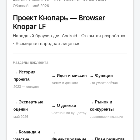
Обновлён: май 2026
Проект Кнопарь — Browser
Knopar LF
Народный браузер для Android · Открытая разработка
· Всемирная народная лицензия
Разделы документа:
→ История
→ Идея и миссия
→ Функции
проекта
зачем и для кого
что умеет сейчас
2023 — сегодня
→ Экспертные
→ Рынок и
→ О движке
оценки
конкуренты
честно и по существу
май 2026
сравнение и позиция
→ Команда и
→
участие
Финансирование
→ План развития