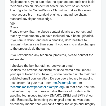
Deployment: anyone can take the open-source code and build
their own version. No central server. No permission needed.
The migration to GeckoView or Chromium makes this even
more accessible — standard engine, standard toolchain,
standard developer knowledge.
pgp
Check
Please check that the above contact details are correct and
that any attachments you have included have been uploaded.
If you are in doubt, and near a deadline, don't hesitate to
resubmit - better safe than sorry. If you want to make changes
to the proposal, do the same.
If you experience any technical problems, please contact the
webmaster.
I checked the box but did not receive an email
Besides the obvious candidate for undelivered email (check
your spam folder if you have it), some people run into their own
outdated email configuration. Do you use a legacy forwarding
mechanism for your mail, from
me@example.com
to
theactualmailbox@another.example.org
? In that case, the final
mailserver may toss these out due the use of modern anti-
spoofing techniques (notably DMARC, DKIM and SPF) at our
side. Essentially, forwarding the original email as was done
historically means that you can't satisfy the origin and integrity