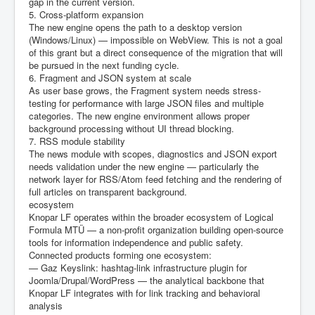
gap in the current version.
5. Cross-platform expansion
The new engine opens the path to a desktop version
(Windows/Linux) — impossible on WebView. This is not a goal
of this grant but a direct consequence of the migration that will
be pursued in the next funding cycle.
6. Fragment and JSON system at scale
As user base grows, the Fragment system needs stress-
testing for performance with large JSON files and multiple
categories. The new engine environment allows proper
background processing without UI thread blocking.
7. RSS module stability
The news module with scopes, diagnostics and JSON export
needs validation under the new engine — particularly the
network layer for RSS/Atom feed fetching and the rendering of
full articles on transparent background.
ecosystem
Knopar LF operates within the broader ecosystem of Logical
Formula MTÜ — a non-profit organization building open-source
tools for information independence and public safety.
Connected products forming one ecosystem:
— Gaz Keyslink: hashtag-link infrastructure plugin for
Joomla/Drupal/WordPress — the analytical backbone that
Knopar LF integrates with for link tracking and behavioral
analysis