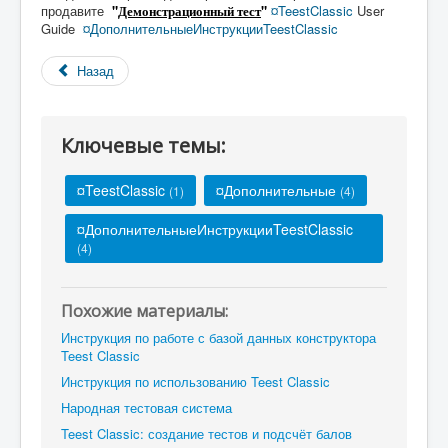
продавите
"
Демонстрационный тест
"
¤TeestClassic
User
Guide
¤Дополнительные
ИнструкцииTeestClassic
Назад
Ключевые темы:
¤TeestClassic
¤Дополнительные
(1)
(4)
¤ДополнительныеИнструкцииTeestClassic
(4)
Похожие материалы:
Инструкция по работе с базой данных конструктора
Teest Classic
Инструкция по использованию Teest Classic
Народная тестовая система
Teest Classic: создание тестов и подсчёт балов