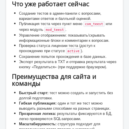
Что уже работает сейчас
Создание тестов в админ-панели с вопросами,
вариантами ответов и балльной оценкой.
Публикация теста через пункт меню
или
com_teest
через модуль
.
mod_teest
Управление отображением: показывать/скрывать
информационные блоки и комментарии к вопросам.
Проверка статуса лицензии теста (доступ к
прохождению при статусе
).
active
Сохранение попыток прохождения в базе данных.
Экспорт результата в TXT и отправка результата через
кнопку «Поделиться» (при поддержке браузером).
Преимущества для сайта и
команды
Быстрый старт:
тест можно создать и запустить без
долгой подготовки.
Гибкая публикация:
один и тот же тест можно
выводить разными способами на разных страницах.
Прозрачная логика:
результаты фиксируются в БД,
легко проверяются SQL-запросами.
Масштабируемость:
структура подходит для
последующего роста проекта и интеграций.