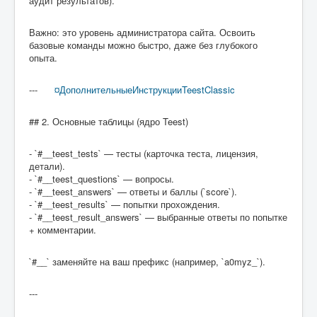
аудит результатов).
Важно: это уровень администратора сайта. Освоить
базовые команды можно быстро, даже без глубокого
опыта.
---
¤Дополнительные
ИнструкцииTeestClassic
## 2. Основные таблицы (ядро Teest)
- `#__teest_tests` — тесты (карточка теста, лицензия,
детали).
- `#__teest_questions` — вопросы.
- `#__teest_answers` — ответы и баллы (`score`).
- `#__teest_results` — попытки прохождения.
- `#__teest_result_answers` — выбранные ответы по попытке
+ комментарии.
`#__` заменяйте на ваш префикс (например, `a0myz_`).
---