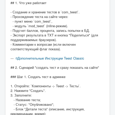
## 1. Что уже работает
- Создание и хранение тестов в `com_teest`.
- Прохождение теста на сайте через:
- пункт меню `com_teest`,
- модуль `mod_teest` (inline-режим).
- Подсчет баллов, процента, запись попытки в БД.
- Экспорт результата в TXT и кнопка "Поделиться" (для
поддерживаемых браузеров).
- Комментарии к вопросам (если включен
соответствующий флаг показа).
---
¤Дополнительные
Инструкции Teest Classic
## 2. Сценарий "создать тест и сразу показать на сайте"
### Шаг 1. Создать тест в админке
1. Откройте: `Компоненты -> Teest -> Тесты`.
2. Нажмите "Создать".
3. Заполните:
- Название теста;
- Статус: "Опубликовано";
- Блок "Детали теста" (описание, инструкция,
рекомендации, время);