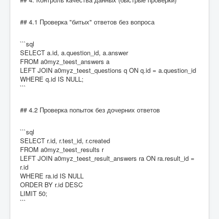
## 4.1 Проверка "битых" ответов без вопроса
```sql
SELECT a.id, a.question_id, a.answer
FROM a0myz_teest_answers a
LEFT JOIN a0myz_teest_questions q ON q.id = a.question_id
WHERE q.id IS NULL;
```
## 4.2 Проверка попыток без дочерних ответов
```sql
SELECT r.id, r.test_id, r.created
FROM a0myz_teest_results r
LEFT JOIN a0myz_teest_result_answers ra ON ra.result_id =
r.id
WHERE ra.id IS NULL
ORDER BY r.id DESC
LIMIT 50;
```