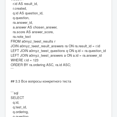
r.id AS result_id,
r.created,
q.id AS question_id,
q.question,
ra.answer_id,
a.answer AS chosen_answer,
ra.score AS answer_score,
ra.note_text
FROM a0myz_teest_results r
JOIN a0myz_teest_result_answers ra ON ra.result_id = r.id
LEFT JOIN a0myz_teest_questions q ON q.id = ra.question_id
LEFT JOIN a0myz_teest_answers a ON a.id = ra.answer_id
WHERE r.id = 123
ORDER BY ra.ordering ASC, ra.id ASC;
```
## 3.3 Все вопросы конкретного теста
```sql
SELECT
q.id,
q.test_id,
q.ordering,
q.question,