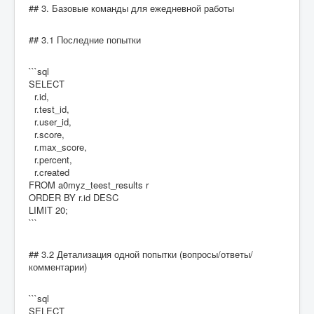
## 3. Базовые команды для ежедневной работы
## 3.1 Последние попытки
```sql
SELECT
r.id,
r.test_id,
r.user_id,
r.score,
r.max_score,
r.percent,
r.created
FROM a0myz_teest_results r
ORDER BY r.id DESC
LIMIT 20;
```
## 3.2 Детализация одной попытки (вопросы/ответы/
комментарии)
```sql
SELECT