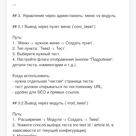
---
## 3. Управление через админ-панель: меню vs модуль
## 3.1 Вывод через пункт меню (`com_teest`)
Путь:
1. `Меню -> нужное меню -> Создать пункт`.
2. Тип пункта: `Teest -> Тест`.
3. Выберите нужный тест.
4. Настройте флаги отображения (кнопки "Подробнее",
детали теста, комментарии и т.д.).
Когда использовать:
- нужна отдельная "чистая" страница теста;
- тест должен открываться по постоянному URL;
- удобно для SEO и прямых ссылок.
## 3.2 Вывод через модуль (`mod_teest`)
Путь:
1. `Расширения -> Модули -> Создать -> Teest`.
2. Укажите способ выбора теста (по test id / article id, в
зависимости от текущей конфигурации).
3. Настройте: