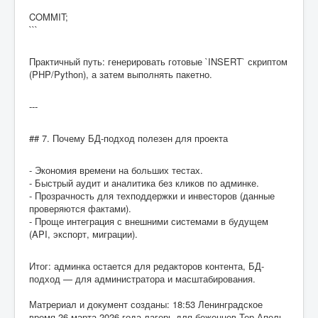
COMMIT;
```
Практичный путь: генерировать готовые `INSERT` скриптом
(PHP/Python), а затем выполнять пакетно.
---
## 7. Почему БД-подход полезен для проекта
- Экономия времени на больших тестах.
- Быстрый аудит и аналитика без кликов по админке.
- Прозрачность для техподдержки и инвесторов (данные
проверяются фактами).
- Проще интеграция с внешними системами в будущем
(API, экспорт, миграции).
Итог: админка остается для редакторов контента, БД-
подход — для администратора и масштабирования.
Матрериал и документ созданы: 18:53 Ленинградское
время 26 марта 2026 года лагерь для беженцев Тер Апель