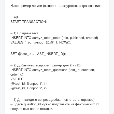
Ниже пример логики (выполнять аккуратно, в транзакции):
```sql
START TRANSACTION;
-- 1) Создаем тест
INSERT INTO a0myz_teest_tests (title, published, created)
VALUES ('Тест импорт 20x5', 1, NOW());
SET @test_id = LAST_INSERT_ID();
-- 2) Добавляем вопросы (пример для 2 из 20)
INSERT INTO a0myz_teest_questions (test_id, question,
ordering)
VALUES
(@test_id, 'Вопрос 1', 1),
(@test_id, 'Вопрос 2', 2);
-- 3) Для каждого вопроса добавляем ответы (пример)
-- Здесь question_id нужно подставить из фактических id,
полученных после вставки.